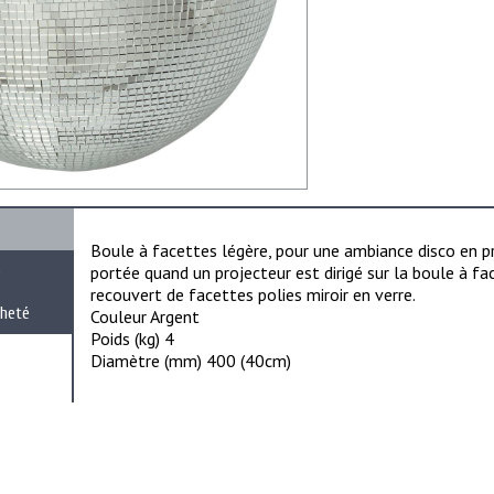
Boule à facettes
légère,
pour
une ambiance disco
en p
e
portée
quand
un projecteur
est dirigé sur la
boule à fa
recouvert de
facettes
polies
miroir
en verre.
cheté
Couleur Argent
Poids
(kg
) 4
Diamètre (mm
) 400 (40cm)