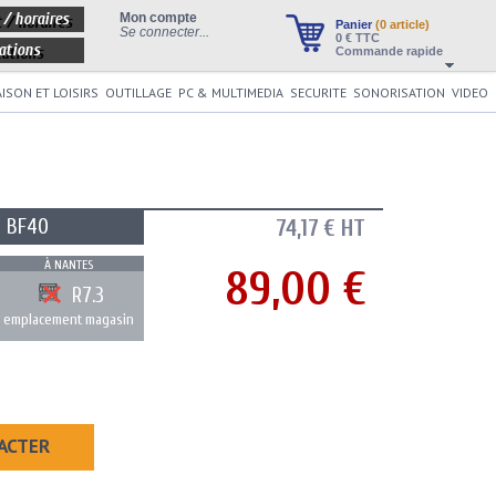
 / horaires
Mon compte
Panier
(0 article)
Se connecter...
0
€ TTC
ations
Commande rapide
ISON ET LOISIRS
OUTILLAGE
PC & MULTIMEDIA
SECURITE
SONORISATION
VIDEO
BF40
74,17 € HT
À NANTES
89,00 €
R7.3
emplacement magasin
ACTER