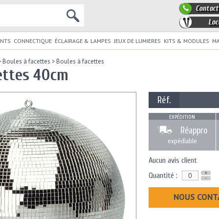
Contact
Loc
NTS
CONNECTIQUE
ÉCLAIRAGE & LAMPES
JEUX DE LUMIERES
KITS & MODULES
MA
>
Boules à facettes
>
Boules à facettes
cettes 40cm
Réf.
EXPÉDITION
Réappro
expédiable
Aucun avis client
+
Quantité :
-
NOUS CONT