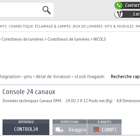
Contact
Loc
NTS
CONNECTIQUE
ÉCLAIRAGE & LAMPES
JEUX DE LUMIERES
KITS & MODULES
MA
>
Contrôleurs de lumières
>
Contrôleurs de lumières
>
NICOLS
ésignation
-
prix
-
délai de livraison
-
stock magasin
Recherche rap
Console 24 canaux
Données techniques Canaux DMX 24 OU 2 X 12 Poids net (Kg) 4,8 Dimensio
RÉFÉRENCE
EXPÉDITIONS
À NANTES
CONTROL24
Réappro
COMPT.