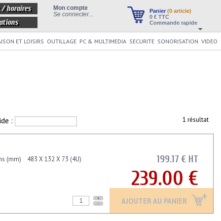
 / horaires
Mon compte
Panier
(0 article)
Se connecter...
0
€ TTC
ations
Commande rapide
ISON ET LOISIRS
OUTILLAGE
PC & MULTIMEDIA
SECURITE
SONORISATION
VIDEO
ide :
1 résultat
199.17 € HT
ns (mm) 483 X 132 X 73 (4U)
239.00 €
+
AJOUTER AU PANIER
-