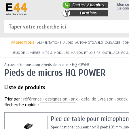
Contact / horaires
Mon c
Se conn
Locations
PROMOTIONS
ALIMENTATIONS
AUDIO
AUTO/MOTO/VELO
CABLAGES
CO
JEUX DE LUMIERES
KITS & MODULES
MAISON ET LOISIRS
OUTILLAGE
PC &
Accueil
>
Sonorisation
>
Pieds de micros
>
HQ POWER
Pieds de micros HQ POWER
Liste de produits
Trier par :
référence
-
désignation
-
prix
-
délai de livraison
-
stock
Recherche rapide :
Pied de table pour microphon
Spécifications : couleur: noir Ø pied: 105 mm lon