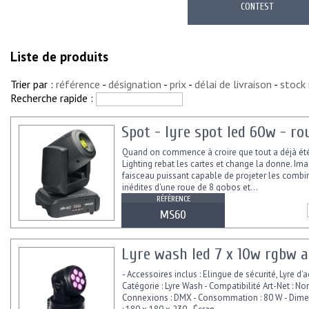
CONTEST
Liste de produits
Trier par :
référence
-
désignation
-
prix
-
délai de livraison
-
stock
Recherche rapide :
Spot - lyre spot led 60w - ro
Quand on commence à croire que tout a déjà été
Lighting rebat les cartes et change la donne. Im
faisceau puissant capable de projeter les combi
inédites d'une roue de 8 gobos et...
RÉFÉRENCE
MS60
Lyre wash led 7 x 10w rgbw 
- Accessoires inclus : Elingue de sécurité, Lyre d'
Catégorie : Lyre Wash - Compatibilité Art-Net : Non
Connexions : DMX - Consommation : 80 W - Dim