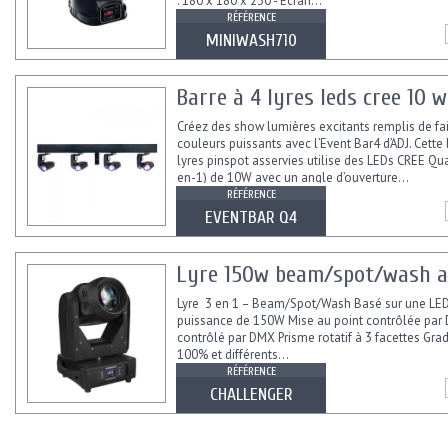
: 180 x 180 x 230 - Écran...
RÉFÉRENCE
MINIWASH710
Barre à 4 lyres leds cree 10 w
Créez des show lumières excitants remplis de f
couleurs puissants avec l’Event Bar4 d’ADJ. Cette 
lyres pinspot asservies utilise des LEDs CREE Qu
en-1) de 10W avec un angle d’ouverture...
RÉFÉRENCE
EVENTBAR Q4
Lyre 150w beam/spot/wash ave
Lyre 3 en 1 – Beam/Spot/Wash Basé sur une LE
puissance de 150W Mise au point contrôlée pa
contrôlé par DMX Prisme rotatif à 3 facettes Gra
100% et différents...
RÉFÉRENCE
CHALLENGER