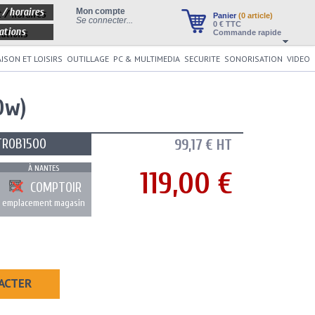
 / horaires
Mon compte
Panier
(0 article)
Se connecter...
0
€ TTC
ations
Commande rapide
ISON ET LOISIRS
OUTILLAGE
PC & MULTIMEDIA
SECURITE
SONORISATION
VIDEO
0w)
TROB1500
99,17 € HT
À NANTES
119,00 €
COMPTOIR
emplacement magasin
ACTER