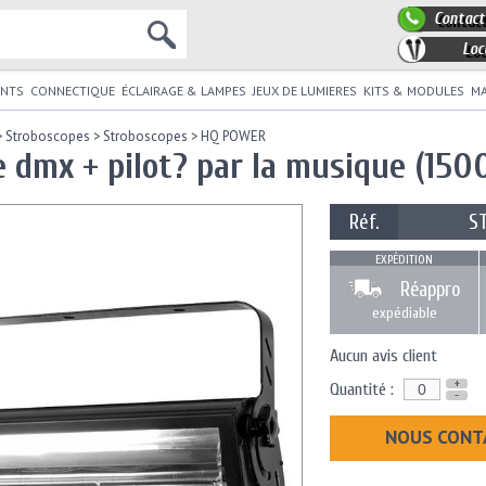
Contact
Loc
NTS
CONNECTIQUE
ÉCLAIRAGE & LAMPES
JEUX DE LUMIERES
KITS & MODULES
MA
>
Stroboscopes
>
Stroboscopes
>
HQ POWER
 dmx + pilot? par la musique (150
Réf.
S
EXPÉDITION
Réappro
expédiable
Aucun avis client
+
Quantité :
-
NOUS CONT