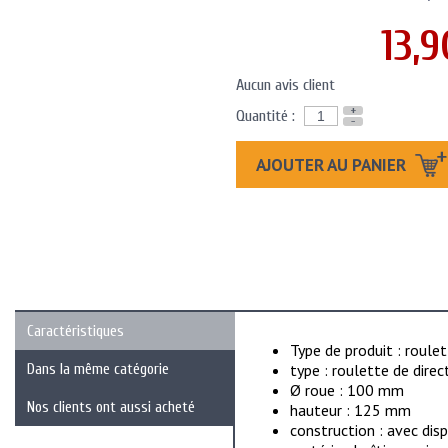
13,9
Aucun avis client
+
Quantité :
-
AJOUTER AU PANIER
Caractéristiques
Type de produit : roule
Dans la même catégorie
type : roulette de direc
Ø roue : 100 mm
Nos clients ont aussi acheté
hauteur : 125 mm
construction : avec dis