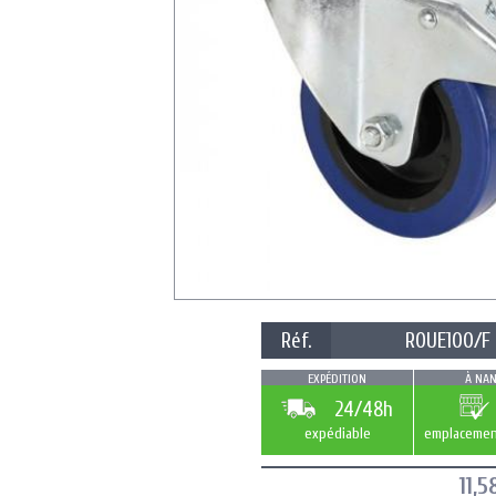
Réf.
ROUE100/F
EXPÉDITION
À NAN
24/48h
expédiable
emplacemen
11,5