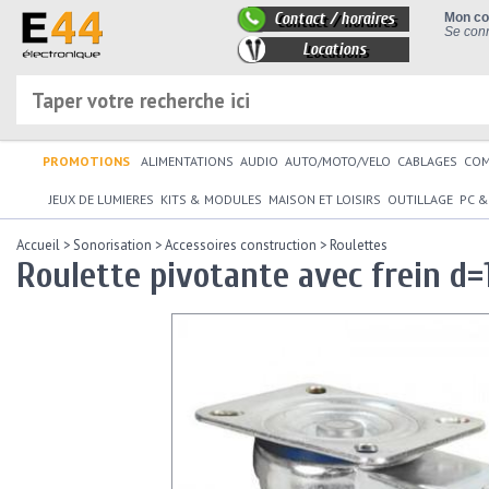
Contact / horaires
Mon c
Se conn
Locations
PROMOTIONS
ALIMENTATIONS
AUDIO
AUTO/MOTO/VELO
CABLAGES
CO
JEUX DE LUMIERES
KITS & MODULES
MAISON ET LOISIRS
OUTILLAGE
PC &
Accueil
>
Sonorisation
>
Accessoires construction
>
Roulettes
Roulette pivotante avec frein 