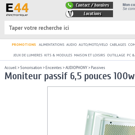
Contact / horaires
Mon c
Se conn
Locations
PROMOTIONS
ALIMENTATIONS
AUDIO
AUTO/MOTO/VELO
CABLAGES
CO
JEUX DE LUMIERES
KITS & MODULES
MAISON ET LOISIRS
OUTILLAGE
PC &
Accueil
>
Sonorisation
>
Enceintes
>
AUDIOPHONY
>
Passives
Moniteur passif 6,5 pouces 100w