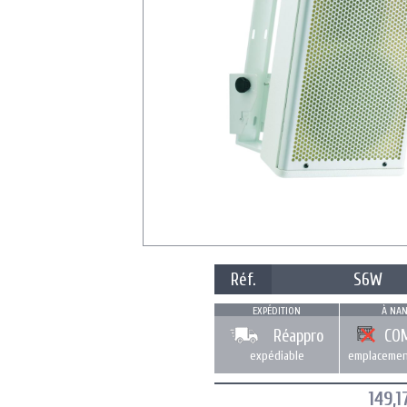
Réf.
S6W
EXPÉDITION
À NAN
Réappro
CO
expédiable
emplacemen
149,1