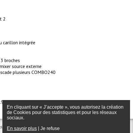
t 2
 carillon intégrée
 3 broches
mixer source externe
cascade plusieurs COMBO240
5
9 pouces fournies)
En cliquant sur « J’accepte », vous autorisez la création
de Cookies pour des statistiques et pour les réseaux
sociaux.
clairage
Foire aux questions
En savoir plus
|
Je refuse
Plan du site