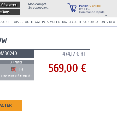
 / horaires
Mon compte
Panier
(0 article)
Se connecter...
0
€ TTC
ations
Commande rapide
ISON ET LOISIRS
OUTILLAGE
PC & MULTIMEDIA
SECURITE
SONORISATION
VIDEO
0w
OMBO240
474,17 € HT
À NANTES
569,00 €
T3
emplacement magasin
ACTER