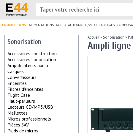
PROMOTIONS
ALIMENTATIONS
AUDIO
AUTO/MOTO/VELO
CABLAGES
COMPOSA
Accueil
>
Sonorisation
>
PU
Sonorisation
Ampli lign
Accessoires construction
Accessoires sonorisation
Amplificateurs audio
Casques
Convertisseurs
Enceintes
Filtres d'enceintes
Flight Case
Haut-parleurs
Lecteurs CD/MP3/USB
Mallettes
Micros professionnels
Pièces SAV
Pieds de micros