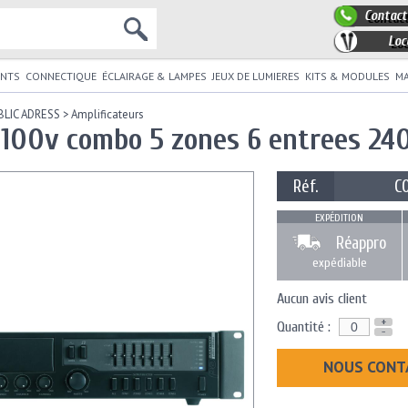
Contact
Loc
NTS
CONNECTIQUE
ÉCLAIRAGE & LAMPES
JEUX DE LUMIERES
KITS & MODULES
MA
BLIC ADRESS
>
Amplificateurs
e 100v combo 5 zones 6 entrees 24
Réf.
C
EXPÉDITION
Réappro
expédiable
Aucun avis client
+
Quantité :
-
NOUS CONT