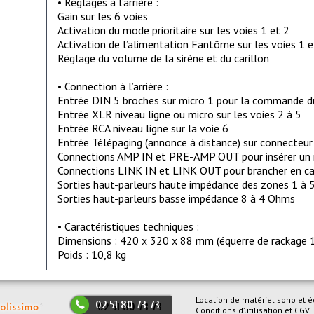
• Réglages à l’arrière :
Gain sur les 6 voies
Activation du mode prioritaire sur les voies 1 et 2
Activation de l’alimentation Fantôme sur les voies 1 e
Réglage du volume de la sirène et du carillon
• Connection à l’arrière :
Entrée DIN 5 broches sur micro 1 pour la commande du
Entrée XLR niveau ligne ou micro sur les voies 2 à 5
Entrée RCA niveau ligne sur la voie 6
Entrée Télépaging (annonce à distance) sur connecteur
Connections AMP IN et PRE-AMP OUT pour insérer un 
Connections LINK IN et LINK OUT pour brancher en 
Sorties haut-parleurs haute impédance des zones 1 à 
Sorties haut-parleurs basse impédance 8 à 4 Ohms
• Caractéristiques techniques :
Dimensions : 420 x 320 x 88 mm (équerre de rackage 1
Poids : 10,8 kg
Location de matériel sono et é
02 51 80 73 73
Conditions d’utilisation et CGV